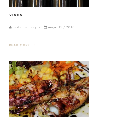
VINOS
restaurante-yuso
mayo 15 / 2016
READ MORE