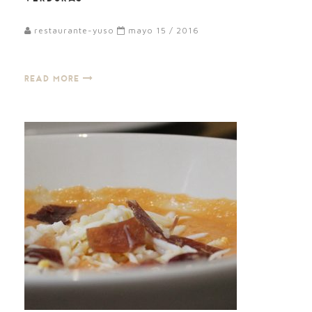
restaurante-yuso
mayo 15 / 2016
READ MORE