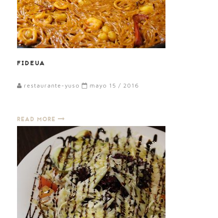
FIDEUA
restaurante-yuso
mayo 15 / 2016
READ MORE