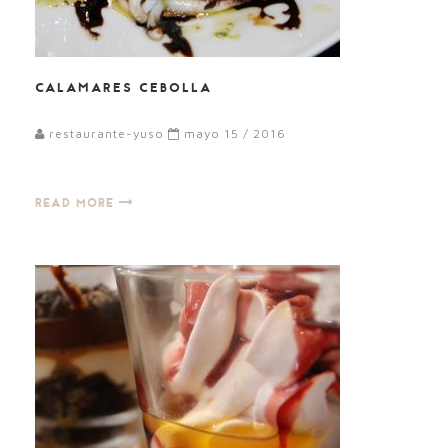
CALAMARES CEBOLLA
restaurante-yuso
mayo 15 / 2016
READ MORE