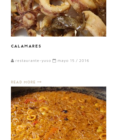
CALAMARES
restaurante-yuso
mayo 15 / 2016
READ MORE